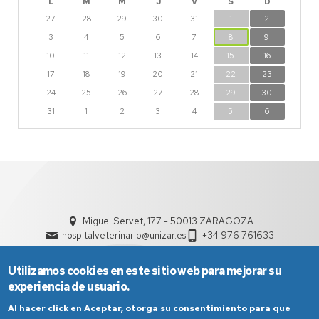
L
M
M
J
V
S
D
27
28
29
30
31
1
2
3
4
5
6
7
8
9
10
11
12
13
14
15
16
17
18
19
20
21
22
23
24
25
26
27
28
29
30
31
1
2
3
4
5
6
Miguel Servet, 177 - 50013 ZARAGOZA
hospitalveterinario@unizar.es
+34 976 761633
Utilizamos cookies en este sitio web para mejorar su
experiencia de usuario.
Al hacer click en Aceptar, otorga su consentimiento para que